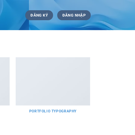
ĐĂNG KÝ
ĐĂNG NHẬP
PORTFOLIO TYPOGRAPHY