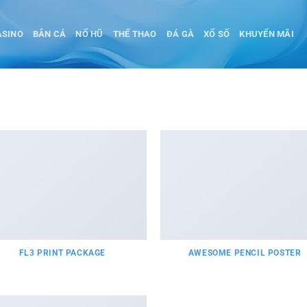
ASINO
BẮN CÁ
NỔ HŨ
THỂ THAO
ĐÁ GÀ
XỔ SỐ
KHUYẾN MÃI
FL3 PRINT PACKAGE
AWESOME PENCIL POSTER