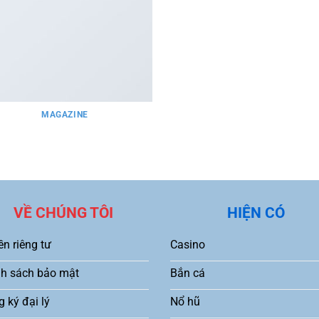
MAGAZINE
VỀ CHÚNG TÔI
HIỆN CÓ
n riêng tư
Casino
nh sách bảo mật
Bắn cá
 ký đại lý
Nổ hũ