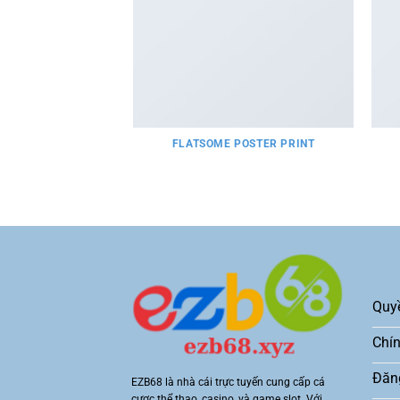
FLATSOME POSTER PRINT
Quyề
Chí
Đăng
EZB68 là nhà cái trực tuyến cung cấp cá
cược thể thao, casino, và game slot. Với