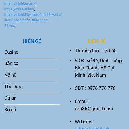
https://mb66.green/
,
https://mb66.trade/
,
https://mb66.life
,
https://mb66.works/
,
luck8 đăng nhập
,
86bet.com
,
33win
,
HIỆN CÓ
LIÊN HỆ
Thương hiệu : ezb68
Casino
93 Đ. số 9A, Bình Hưng,
Bắn cá
Bình Chánh, Hồ Chí
Minh, Việt Nam
Nổ hũ
Thể thao
SDT : 0976 776 776
Đá gà
Email :
ezb86@gmail.com
Xổ số
Website :
https://ezb68.ink