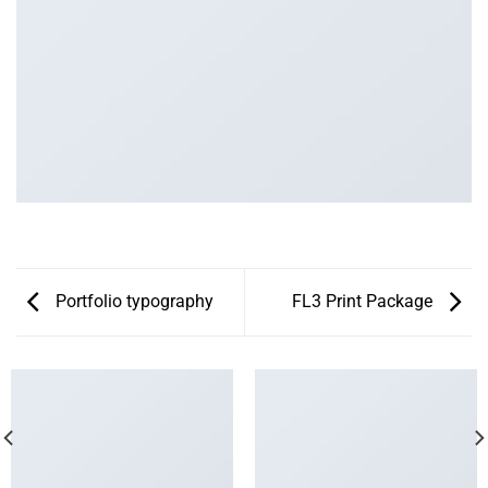
Portfolio typography
FL3 Print Package