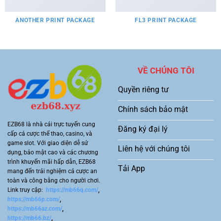
ANOTHER PRINT PACKAGE
FL3 PRINT PACKAGE
VỀ CHÚNG TÔI
Quyền riêng tư
Chính sách bảo mật
EZB68 là nhà cái trực tuyến cung
Đăng ký đại lý
cấp cá cược thể thao, casino, và
game slot. Với giao diện dễ sử
Liên hệ với chúng tôi
dụng, bảo mật cao và các chương
trình khuyến mãi hấp dẫn, EZB68
Tải App
mang đến trải nghiệm cá cược an
toàn và công bằng cho người chơi.
Link truy cập:
https://mb66q.com/
,
https://mb66p.com/
,
https://mb66az.com/
,
https://mb66.bz/
,