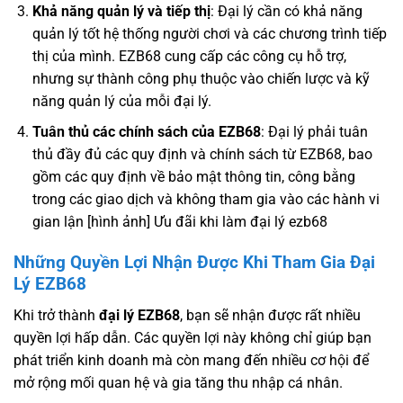
Khả năng quản lý và tiếp thị
: Đại lý cần có khả năng
quản lý tốt hệ thống người chơi và các chương trình tiếp
thị của mình. EZB68 cung cấp các công cụ hỗ trợ,
nhưng sự thành công phụ thuộc vào chiến lược và kỹ
năng quản lý của mỗi đại lý.
Tuân thủ các chính sách của EZB68
: Đại lý phải tuân
thủ đầy đủ các quy định và chính sách từ EZB68, bao
gồm các quy định về bảo mật thông tin, công bằng
trong các giao dịch và không tham gia vào các hành vi
gian lận
[hình ảnh] Ưu đãi khi làm đại lý ezb68
Những Quyền Lợi Nhận Được Khi Tham Gia Đại
Lý EZB68
Khi trở thành
đại
lý EZB68
, bạn sẽ nhận được rất nhiều
quyền lợi hấp dẫn. Các quyền lợi này không chỉ giúp bạn
phát triển kinh doanh mà còn mang đến nhiều cơ hội để
mở rộng mối quan hệ và gia tăng thu nhập cá nhân.