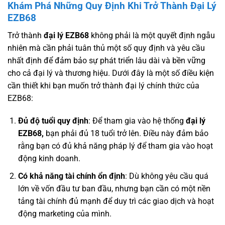
Khám Phá Những Quy Định Khi Trở Thành Đại Lý
EZB68
Trở thành
đại lý EZB68
không phải là một quyết định ngẫu
nhiên mà cần phải tuân thủ một số quy định và yêu cầu
nhất định để đảm bảo sự phát triển lâu dài và bền vững
cho cả đại lý và thương hiệu. Dưới đây là một số điều kiện
cần thiết khi bạn muốn trở thành đại lý chính thức của
EZB68:
Đủ độ tuổi quy định
: Để tham gia vào hệ thống
đại lý
EZB68,
bạn phải đủ 18 tuổi trở lên. Điều này đảm bảo
rằng bạn có đủ khả năng pháp lý để tham gia vào hoạt
động kinh doanh.
Có khả năng tài chính ổn định
: Dù không yêu cầu quá
lớn về vốn đầu tư ban đầu, nhưng bạn cần có một nền
tảng tài chính đủ mạnh để duy trì các giao dịch và hoạt
động marketing của mình.