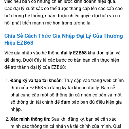
việc nếu bạn có những chiến lược kinh doanh hiệu quả.
Các đại lý xuất sắc có thể được thăng cấp lên các cấp cao
hơn trong hệ thống, nhận được nhiều quyền lợi hơn và cơ
hội phát triển mạnh mẽ hơn trong tương lai.
Chia Sẻ Cách Thức Gia Nhập Đại Lý Của Thương
Hiệu EZB68
Việc gia nhập vào hệ thống
đại lý EZB68
khá đơn giản và
dễ dàng. Dưới đây là các bước cơ bản bạn cần thực hiện
để trở thành đại lý của EZB68:
Đăng ký và tạo tài khoản
: Truy cập vào trang web chính
thức của EZB68 và đăng ký tài khoản đại lý. Bạn sẽ
phải cung cấp một số thông tin cá nhân cơ bản và một
số thông tin tài chính để đảm bảo bạn đủ điều kiện gia
nhập.
Xác minh thông tin
: Sau khi đăng ký, bạn sẽ cần xác
minh các thông tin cá nhân và tài chính của mình. Quá