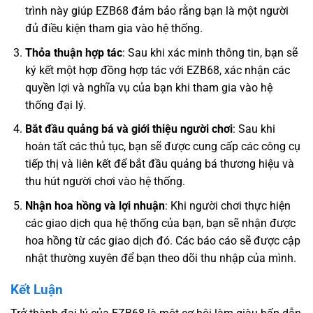
trình này giúp EZB68 đảm bảo rằng bạn là một người
đủ điều kiện tham gia vào hệ thống.
Thỏa thuận hợp tác
: Sau khi xác minh thông tin, bạn sẽ
ký kết một hợp đồng hợp tác với EZB68, xác nhận các
quyền lợi và nghĩa vụ của bạn khi tham gia vào hệ
thống đại lý.
Bắt đầu quảng bá và giới thiệu người chơi
: Sau khi
hoàn tất các thủ tục, bạn sẽ được cung cấp các công cụ
tiếp thị và liên kết để bắt đầu quảng bá thương hiệu và
thu hút người chơi vào hệ thống.
Nhận hoa hồng và lợi nhuận
: Khi người chơi thực hiện
các giao dịch qua hệ thống của bạn, bạn sẽ nhận được
hoa hồng từ các giao dịch đó. Các báo cáo sẽ được cập
nhật thường xuyên để bạn theo dõi thu nhập của mình.
Kết Luận