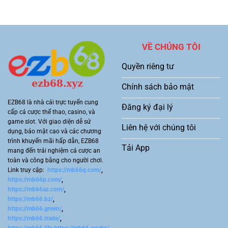
VỀ CHÚNG TÔI
Quyền riêng tư
Chính sách bảo mật
EZB68 là nhà cái trực tuyến cung
Đăng ký đại lý
cấp cá cược thể thao, casino, và
game slot. Với giao diện dễ sử
Liên hệ với chúng tôi
dụng, bảo mật cao và các chương
trình khuyến mãi hấp dẫn, EZB68
Tải App
mang đến trải nghiệm cá cược an
toàn và công bằng cho người chơi.
Link truy cập:
https://mb66q.com/
,
https://mb66p.com/
,
https://mb66az.com/
,
https://mb66.bz/
,
https://mb66.green/
,
https://mb66.trade/
,
https://mb66.life
,
https://mb66.works/
,