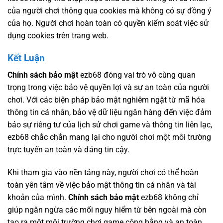
của người chơi thông qua cookies mà không có sự đồng ý
của họ. Người chơi hoàn toàn có quyền kiểm soát việc sử
dụng cookies trên trang web.
Kết Luận
Chính sách bảo mật
ezb68 đóng vai trò vô cùng quan
trọng trong việc bảo vệ quyền lợi và sự an toàn của người
chơi. Với các biện pháp bảo mật nghiêm ngặt từ mã hóa
thông tin cá nhân, bảo vệ dữ liệu ngân hàng đến việc đảm
bảo sự riêng tư của lịch sử chơi game và thông tin liên lạc,
ezb68 chắc chắn mang lại cho người chơi một môi trường
trực tuyến an toàn và đáng tin cậy.
Khi tham gia vào nền tảng này, người chơi có thể hoàn
toàn yên tâm về việc bảo mật thông tin cá nhân và tài
khoản của mình.
Chính sách bảo mật
ezb68 không chỉ
giúp ngăn ngừa các mối nguy hiểm từ bên ngoài mà còn
tạo ra một môi trường chơi game công bằng và an toàn