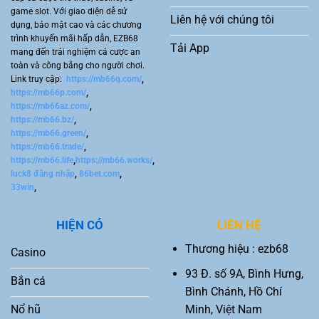
game slot. Với giao diện dễ sử
Liên hệ với chúng tôi
dụng, bảo mật cao và các chương
trình khuyến mãi hấp dẫn, EZB68
Tải App
mang đến trải nghiệm cá cược an
toàn và công bằng cho người chơi.
Link truy cập:
https://mb66q.com/
,
https://mb66p.com/
,
https://mb66az.com/
,
https://mb66.bz/
,
https://mb66.green/
,
https://mb66.trade/
,
https://mb66.life
,
https://mb66.works/
,
luck8 đăng nhập
,
86bet.com
,
33win
,
HIỆN CÓ
LIÊN HỆ
Thương hiệu : ezb68
Casino
93 Đ. số 9A, Bình Hưng,
Bắn cá
Bình Chánh, Hồ Chí
Minh, Việt Nam
Nổ hũ