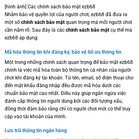
[hình ảnh] Các chính sách bảo mật ezb68
Nhằm bảo vệ quyền lợi của người chơi, ezb68 đã đưa ra
một số
chính sách bảo mật
quan trọng mà mỗi người chơi
cần nắm rõ. Sau đây là các
chính sách bảo mật
cụ thể mà
ezb68 áp dụng:
Mã hóa thông tin khi đăng ký, bảo vệ tối ưu thông tin
Một trong những chính sách quan trọng để bảo mật ezb68
chính là việc mã hóa toàn bộ thông tin cá nhân của người
chơi khi đăng ký tài khoản. Từ tên, email, số điện thoại cho
đến mật khẩu đăng nhập đều được mã hóa dưới các
chuẩn bảo mật cao nhất. Điều này giúp ngăn ngừa việc
đánh cắp thông tin người dùng bởi các đối tượng xấu,
đồng thời đảm bảo rằng chỉ có người chơi mới có thể truy
cập vào tài khoản của mình.
Lưu trữ thông tin ngân hàng