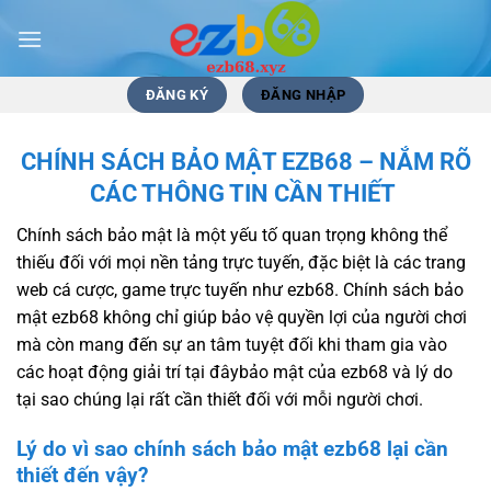
Bỏ
qua
nội
dung
ĐĂNG KÝ
ĐĂNG NHẬP
CHÍNH SÁCH BẢO MẬT EZB68 – NẮM RÕ
CÁC THÔNG TIN CẦN THIẾT
Chính sách bảo mật là một yếu tố quan trọng không thể
thiếu đối với mọi nền tảng trực tuyến, đặc biệt là các trang
web cá cược, game trực tuyến như ezb68. Chính sách bảo
mật ezb68 không chỉ giúp bảo vệ quyền lợi của người chơi
mà còn mang đến sự an tâm tuyệt đối khi tham gia vào
các hoạt động giải trí tại đâybảo mật của ezb68 và lý do
tại sao chúng lại rất cần thiết đối với mỗi người chơi.
Lý do vì sao chính sách bảo mật ezb68 lại cần
thiết đến vậy?